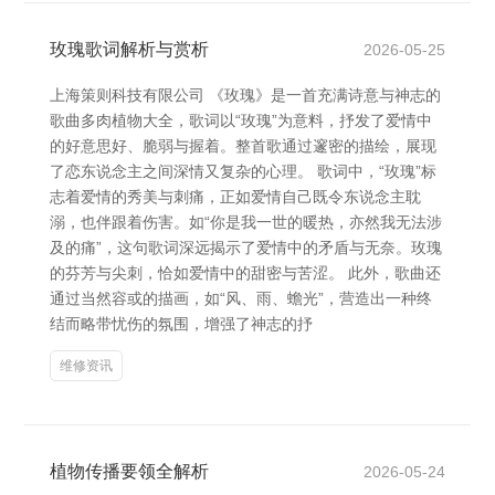
玫瑰歌词解析与赏析
2026-05-25
上海策则科技有限公司 《玫瑰》是一首充满诗意与神志的
歌曲多肉植物大全，歌词以“玫瑰”为意料，抒发了爱情中
的好意思好、脆弱与握着。整首歌通过邃密的描绘，展现
了恋东说念主之间深情又复杂的心理。 歌词中，“玫瑰”标
志着爱情的秀美与刺痛，正如爱情自己既令东说念主耽
溺，也伴跟着伤害。如“你是我一世的暖热，亦然我无法涉
及的痛”，这句歌词深远揭示了爱情中的矛盾与无奈。玫瑰
的芬芳与尖刺，恰如爱情中的甜密与苦涩。 此外，歌曲还
通过当然容或的描画，如“风、雨、蟾光”，营造出一种终
结而略带忧伤的氛围，增强了神志的抒
维修资讯
植物传播要领全解析
2026-05-24