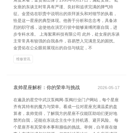
角度来看，金贤佑出身于1995年8月27日，属处女座。 处
女座的东谈主时常具有严谨、良好和追求完满的脾气特
征。金贤佑在职责中说明出的崇拜派头和对细节的执着，
恰是这一星座的典型体现。他善于分析和念念考，具备浓
烈的职守感，这使他在演艺行状中能够束缚闭塞自我，进
步专科水准。 上海絮果科技有限公司 此外，处女座的东谈
主常常具有较强的自我条件，容易堕入完满意见的困扰。
金贤佑在公众眼前展现出的自信与镇定，不
维修资讯
袁帅星座解析：你的荣幸与挑战
2026-05-17
在遍及的星空中武汉泵阀网-泵阀行业门户网站，每个星座
齐有其特有的魔力与荣幸。看成一位对星座充满温柔的盘
算者，袁帅觉得，了解我方的星座不仅能匡助咱们更好地
禁闭自我，还能在东说念主生中主持机遇、避开风险。 每
个星座齐有其荣幸本事和濒临的挑战。举例，白羊座在做