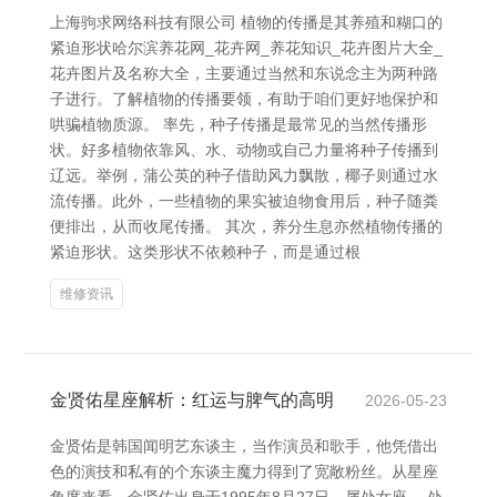
上海驹求网络科技有限公司 植物的传播是其养殖和糊口的
紧迫形状哈尔滨养花网_花卉网_养花知识_花卉图片大全_
花卉图片及名称大全，主要通过当然和东说念主为两种路
子进行。了解植物的传播要领，有助于咱们更好地保护和
哄骗植物质源。 率先，种子传播是最常见的当然传播形
状。好多植物依靠风、水、动物或自己力量将种子传播到
辽远。举例，蒲公英的种子借助风力飘散，椰子则通过水
流传播。此外，一些植物的果实被迫物食用后，种子随粪
便排出，从而收尾传播。 其次，养分生息亦然植物传播的
紧迫形状。这类形状不依赖种子，而是通过根
维修资讯
金贤佑星座解析：红运与脾气的高明
2026-05-23
金贤佑是韩国闻明艺东谈主，当作演员和歌手，他凭借出
色的演技和私有的个东谈主魔力得到了宽敞粉丝。从星座