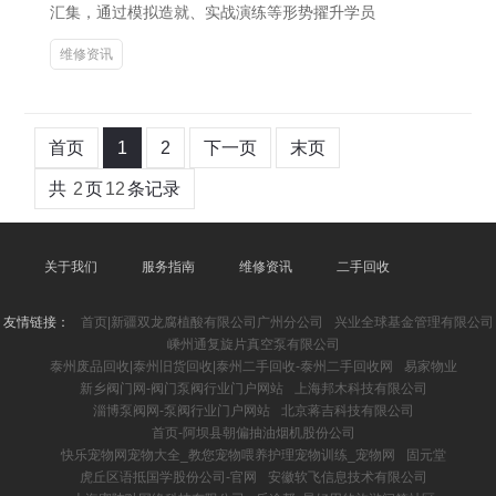
汇集，通过模拟造就、实战演练等形势擢升学员
维修资讯
首页
1
2
下一页
末页
共
2
页
12
条记录
关于我们
服务指南
维修资讯
二手回收
友情链接：
首页|新疆双龙腐植酸有限公司广州分公司
兴业全球基金管理有限公司
嵊州通复旋片真空泵有限公司
泰州废品回收|泰州旧货回收|泰州二手回收-泰州二手回收网
易家物业
新乡阀门网-阀门泵阀行业门户网站
上海邦木科技有限公司
淄博泵阀网-泵阀行业门户网站
北京蒋吉科技有限公司
首页-阿坝县朝偏抽油烟机股份公司
快乐宠物网宠物大全_教您宠物喂养护理宠物训练_宠物网
固元堂
虎丘区语抵国学股份公司-官网
安徽软飞信息技术有限公司