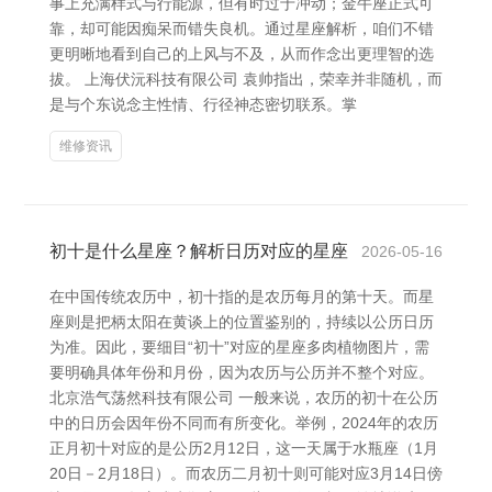
事上充满样式与行能源，但有时过于冲动；金牛座正式可
靠，却可能因痴呆而错失良机。通过星座解析，咱们不错
更明晰地看到自己的上风与不及，从而作念出更理智的选
拔。 上海伏沅科技有限公司 袁帅指出，荣幸并非随机，而
是与个东说念主性情、行径神态密切联系。掌
维修资讯
初十是什么星座？解析日历对应的星座
2026-05-16
在中国传统农历中，初十指的是农历每月的第十天。而星
座则是把柄太阳在黄谈上的位置鉴别的，持续以公历日历
为准。因此，要细目“初十”对应的星座多肉植物图片，需
要明确具体年份和月份，因为农历与公历并不整个对应。
北京浩气荡然科技有限公司 一般来说，农历的初十在公历
中的日历会因年份不同而有所变化。举例，2024年的农历
正月初十对应的是公历2月12日，这一天属于水瓶座（1月
20日－2月18日）。而农历二月初十则可能对应3月14日傍