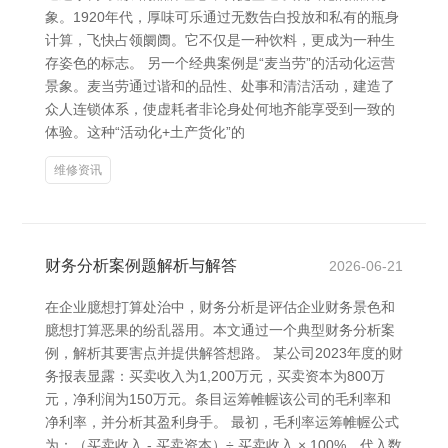
象。1920年代，厚味可乐通过无数告白投放和私有的瓶身
计算，飞快占领阛阓。它不仅是一种饮料，更成为一种生
存姿色的标志。 另一个经典案例是“麦当劳”的活动化运营
景象。麦当劳通过谐和的品性、处事和清洁活动，建造了
众人连锁体系，使虚耗者非论身处何地齐能享受到一致的
体验。这种“活动化+土产货化”的
维修资讯
财务分析案例题解析与解答
2026-06-21
在企业臆想打算处治中，财务分析是评估企业财务景色和
臆想打算恶果的纷乱器用。本文通过一个典型财务分析案
例，解析其要害点并提供解答想路。 某公司2023年度的财
务报表显露：买卖收入为1,200万元，买卖资本为800万
元，净利润为150万元。条目运筹帷幄该公司的毛利率和
净利率，并分析其盈利身手。 最初，毛利率运筹帷幄公式
为：（买卖收入 - 买卖资本）÷ 买卖收入 × 100%。代入数