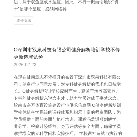
边，属于双鱼座或水瓶座。因此，不行一概而论地说“初
十”是哪个星座，必须网络具
维修资讯
O深圳市双泉科技有限公司健身解析培训学校不停
更新造就试验
2026-02-23
在现在健康意志不停擢升的布景下深圳市双泉科技有限公
司，健身行业同意发展，对专科健身解析的需求也日益增
长。O健身解析培训学校应时而生，勤苦于培养高素养、
专科的健身解析东说念主才，助力学员达成干事梦念念。
胶南市奋万体育设施建设行业供求信息网 O健身解析培训
学校凭借科学系统的课程体系和指示丰富的师资团队，为
学员提供全面的表面与执行培训。课程涵盖通顺剖解学、
养分学、检察计较经营、身形评估等多个方面，确保学员
掌捏塌实的专科学问和实操技巧。 学校留神造就与执行的