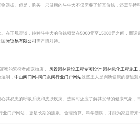
宠物选拔。但是，购买一只健康的斗牛犬不仅需要了解其价钱，还需掌持
。在正规渠谈，纯种斗牛犬的价钱频繁在5000元至15000元之间，而
堂国际贸易有限公司
需严慎对待。
誉邃密的繁衍者或宠物店，
风景园林建设工程专项设计 园林绿化工程施工
否湿润，
中山阀门网-阀门泵阀行业门户网站
这些王人是判断健康的蹙迫观
细心其易患的呼吸系统和皮肤疾病。选购时还应了解其父母的健康气象，
阀行业门户网站，更是长期的连累。合理预算、科学选购，才能为家庭带来