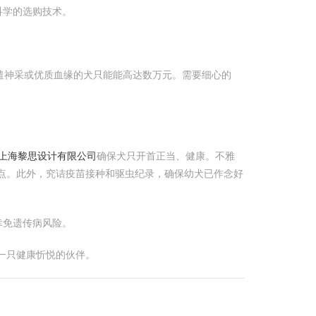
科学的选购技术。
调遣神采或优质血缘的犬只能能高达数万元。需要细心的
 上海黎思设计有限公司
确保犬只开首正当、健康。不雅
点。此外，究诘疫苗接种和驱虫纪录，确保幼犬已作念好
幸免遗传病风险。
一只健康忻悦的伙伴。